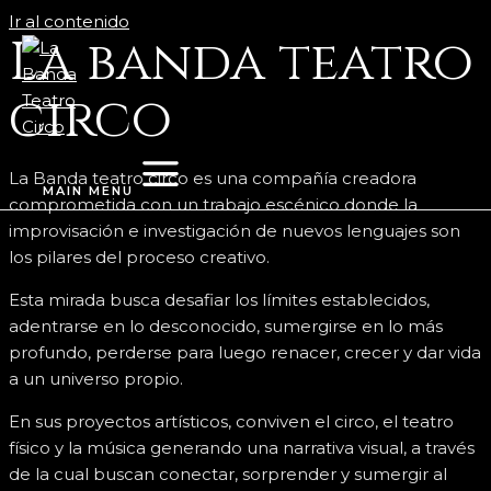
Ir al contenido
AL
AL
La banda teatro
M
M
circo
La Banda teatro circo es una compañía creadora
MAIN MENU
comprometida con un trabajo escénico donde la
improvisación e investigación de nuevos lenguajes son
los pilares del proceso creativo.
Esta mirada busca desafiar los límites establecidos,
adentrarse en lo desconocido, sumergirse en lo más
profundo, perderse para luego renacer, crecer y dar vida
a un universo propio.
En sus proyectos artísticos, conviven el circo, el teatro
físico y la música generando una narrativa visual, a través
de la cual buscan conectar, sorprender y sumergir al